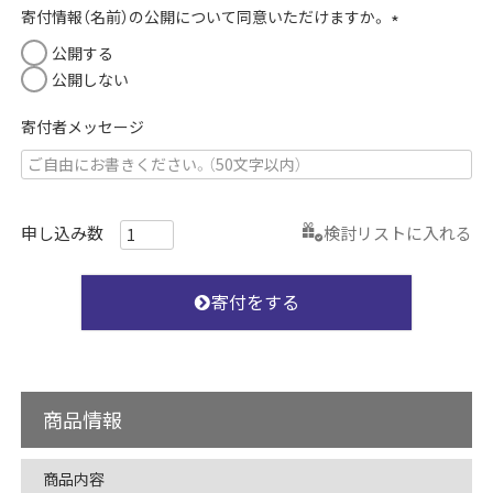
須
寄付情報（名前）の公開について同意いただけますか。
)
(
公開する
必
公開しない
須
)
寄付者メッセージ
検討リストに入れる
寄付をする
商品情報
商品内容