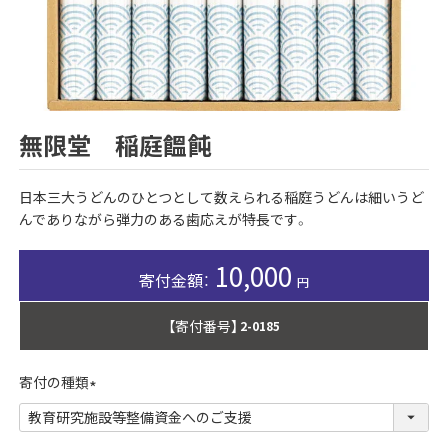
無限堂 稲庭饂飩
日本三大うどんのひとつとして数えられる稲庭うどんは細いうど
んでありながら弾力のある歯応えが特長です。
10,000
【寄付番号】
2-0185
寄付の種類
(
必