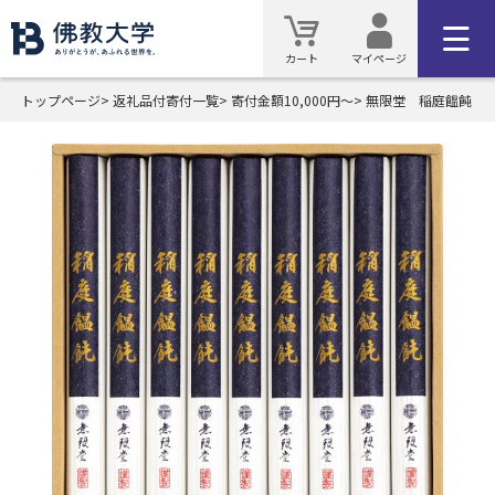
カート
マイページ
トップページ
返礼品付寄付一覧
寄付金額10,000円～
無限堂 稲庭饂飩