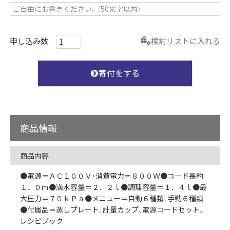
検討リストに入れる
寄付をする
商品情報
商品内容
●電源＝ＡＣ１００Ｖ・消費電力＝８００Ｗ●コード長約
１．０ｍ●満水容量＝２．２ｌ●調理容量＝１．４ｌ●最
大圧力＝７０ｋＰａ●メニュー＝自動６種類、手動６種類
●付属品＝蒸しプレート、計量カップ、電源コードセット、
レシピブック