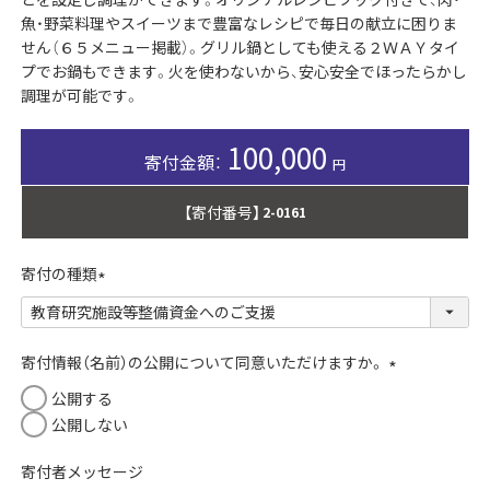
魚・野菜料理やスイーツまで豊富なレシピで毎日の献立に困りま
せん（６５メニュー掲載）。グリル鍋としても使える２ＷＡＹタイ
プでお鍋もできます。火を使わないから、安心安全でほったらかし
調理が可能です。
100,000
【寄付番号】
2-0161
寄付の種類
(
必
須
寄付情報（名前）の公開について同意いただけますか。
)
(
公開する
必
公開しない
須
)
寄付者メッセージ