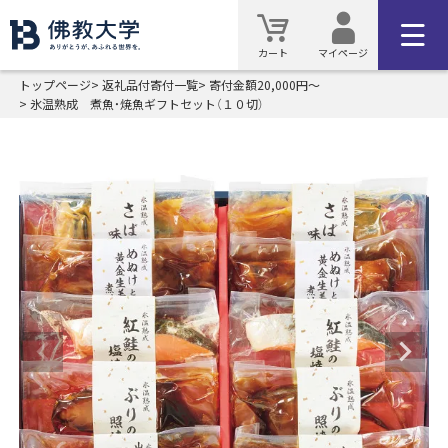
カート
マイページ
トップページ
返礼品付寄付一覧
寄付金額20,000円～
氷温熟成 煮魚・焼魚ギフトセット（１０切）