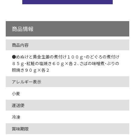
商品情報
商品内容
●めぬけと黄金生姜の煮付け１００ｇ・のどぐろの煮付け
８５ｇ・紅鮭の塩焼き６０ｇ×各２、さばの味噌煮・ぶりの
照焼き９０ｇ×各２
アレルギー表示
小麦
運送便
冷凍
賞味期限