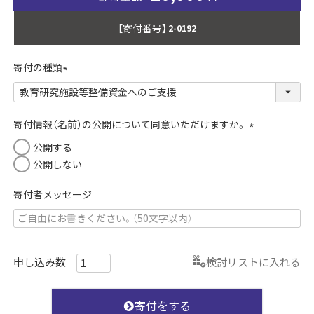
【寄付番号】
2-0192
寄付の種類
(
必
須
寄付情報（名前）の公開について同意いただけますか。
)
(
公開する
必
公開しない
須
)
寄付者メッセージ
検討リストに入れる
寄付をする