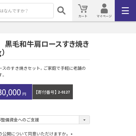
カート
マイページ
 黒毛和牛肩ロースすき焼き
ｇ）
ースのすき焼きセット。ご家庭で手軽に老舗の
す。
30,000
【寄付番号】
2-0127
）の公開について同意いただけますか。