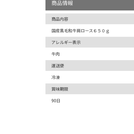
商品情報
商品内容
国産黒毛和牛肩ロース６５０ｇ
アレルギー表示
牛肉
運送便
冷凍
賞味期限
90日