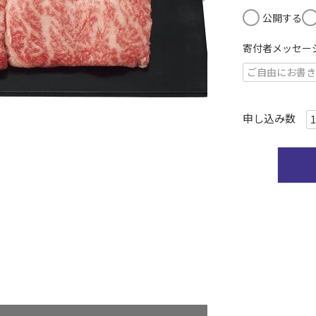
)
公開する
寄付者メッセー