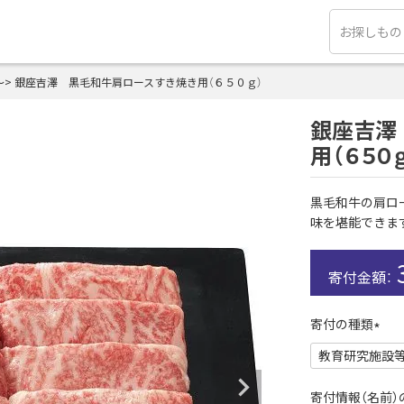
～
銀座吉澤 黒毛和牛肩ロースすき焼き用（６５０ｇ）
銀座吉澤
用（６５０
黒毛和牛の肩ロ
味を堪能できま
寄付の種類
(
必
須
寄付情報（名前