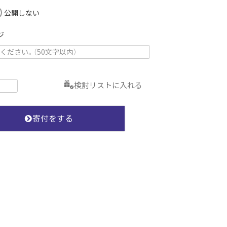
(
公開しない
必
須
ジ
)
検討リストに入れる
寄付をする