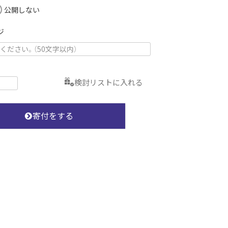
(
公開しない
必
須
ジ
)
検討リストに入れる
寄付をする