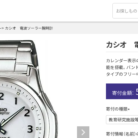
～
カシオ 電波ソーラー腕時計
カシオ 
カレンダー表示
能を搭載。バン
タイプのフリー
寄付の種類
(
必
須
寄付情報（名前