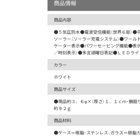
商品情報
商品内容
●５気圧防水●電波受信機能（世界６局）●
ソーラー（ソーラー充電システム）●ワール
ケーター表示●パワーセービング機能●表示
／時刻表示）●多言語曜日表記●ＬＥＤライ
カラー
ホワイト
商品サイズ
●現品約３．６φ×（厚さ）１．１ｃｍ・腕
約９２ｇ
商品材料
●ケース＝樹脂・ステンレス、ガラス＝樹脂