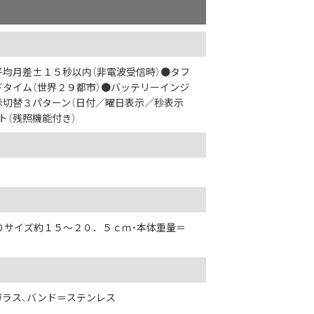
平均月差±１５秒以内（非電波受信時）●タフ
ドタイム（世界２９都市）●バッテリーインジ
切替３パターン（日付／曜日表示／秒表示
ト（残照機能付き）
廻りサイズ約１５～２０．５ｃｍ・本体重量＝
ガラス、バンド＝ステンレス