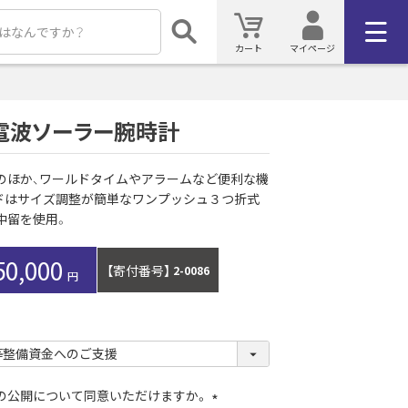
カート
マイページ
電波ソーラー腕時計
のほか、ワールドタイムやアラームなど便利な機
ドはサイズ調整が簡単なワンプッシュ３つ折式
中留を使用。
50,000
【寄付番号】
2-0086
）の公開について同意いただけますか。