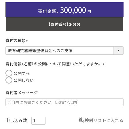
300,000
【寄付番号】
2-0101
寄付の種類
(
必
須
寄付情報（名前）の公開について同意いただけますか。
)
(
公開する
必
公開しない
須
)
寄付者メッセージ
検討リストに入れる