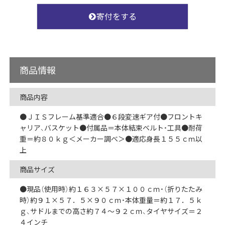
寄付をする
商品情報
商品内容
●ＪＩＳフレーム基準適合●６段変速ギア付●フロントキ
ャリア、バスケット●付属品＝本体結束ベルト・工具●耐荷
重＝約８０ｋｇ＜メーカー調べ＞●適応身長１５５ｃｍ以
上
商品サイズ
●現品（使用時）約１６３×５７×１００ｃｍ・（折りたたみ
時）約９１×５７．５×９０ｃｍ・本体重量＝約１７．５ｋ
ｇ、サドルまでの高さ約７４～９２ｃｍ、タイヤサイズ＝２
４インチ