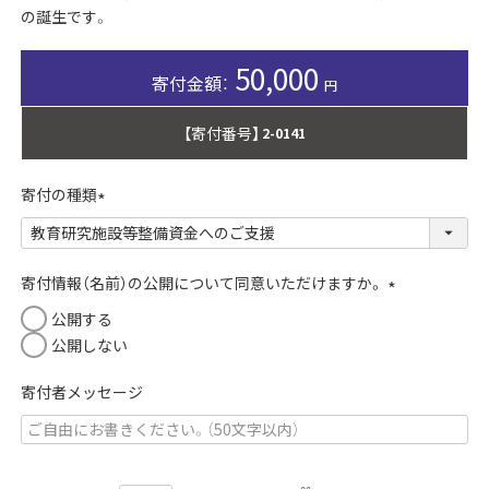
の誕生です。
50,000
【寄付番号】
2-0141
寄付の種類
(
必
須
寄付情報（名前）の公開について同意いただけますか。
)
(
公開する
必
公開しない
須
)
寄付者メッセージ