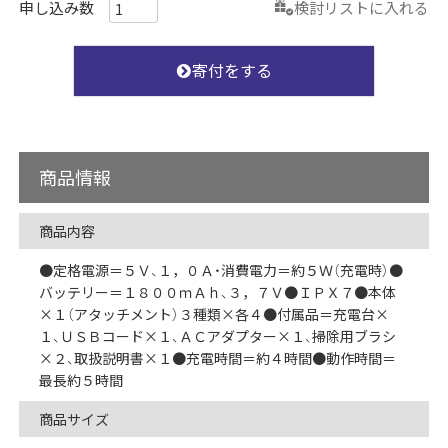
検討リストに入れる
寄付をする
商品情報
商品内容
●定格電源＝５Ｖ、１，０Ａ・消費電力＝約５Ｗ（充電時）●
バッテリー＝１８００ｍＡｈ、３，７Ｖ●ＩＰＸ７●本体
×１（アタッチメント）３種類×各４●付属品＝充電台×
１、ＵＳＢコード×１、ＡＣアダプター×１、掃除用ブラシ
×２、取扱説明書×１●充電時間＝約４時間●動作時間＝
最長約５時間
商品サイズ