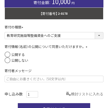
10,000
【寄付番号】
2-0178
寄付の種類
(
必
須
寄付情報（名前）の公開について同意いただけますか。
)
(
公開する
必
公開しない
須
)
寄付者メッセージ
検討リストに入れる