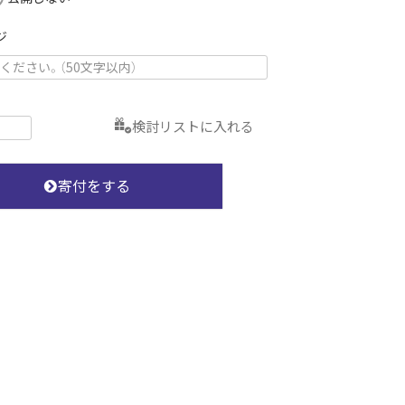
必
須
ジ
)
検討リストに入れる
寄付をする