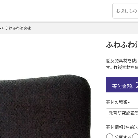
～
ふわふわ消臭枕
ふわふわ
低反発素材を使
す。竹炭素材を
寄付の種類
(
必
須
寄付情報（名前
)
公開する