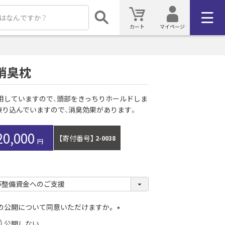
カート
マイページ
消臭枕
用していますので、頭部をきっちりホールドしま
練り込んでいますので、消臭効果があります。
20,000
【寄付番号】
2-0038
）の公開について同意いただけますか。
(
公開しない