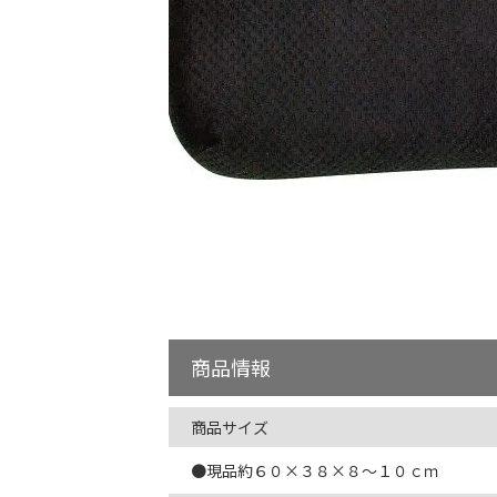
商品情報
商品サイズ
●現品約６０×３８×８～１０ｃｍ