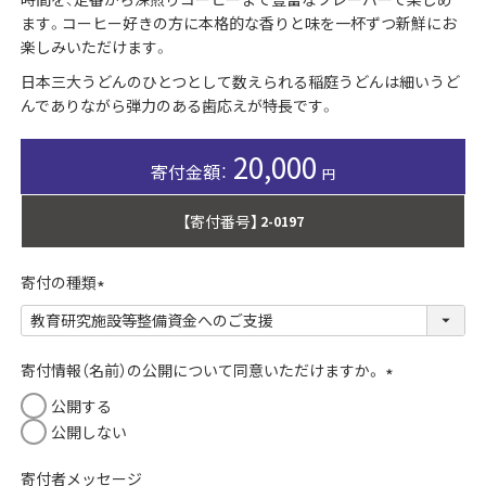
ます。コーヒー好きの方に本格的な香りと味を一杯ずつ新鮮にお
楽しみいただけます。
日本三大うどんのひとつとして数えられる稲庭うどんは細いうど
んでありながら弾力のある歯応えが特長です。
20,000
【寄付番号】
2-0197
寄付の種類
(
必
須
寄付情報（名前）の公開について同意いただけますか。
)
(
公開する
必
公開しない
須
)
寄付者メッセージ