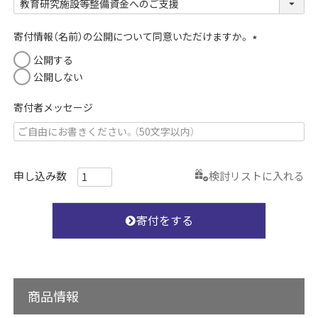
必
須
寄付情報（名前）の公開について同意いただけますか。
)
(
公開する
必
公開しない
須
)
寄付者メッセージ
検討リストに入れる
寄付をする
商品情報