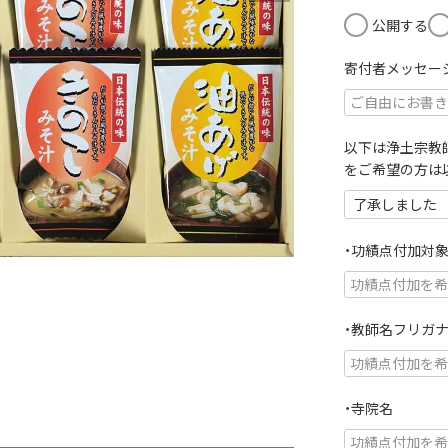
)
公開する
寄付者メッセー
以下は浄土宗教
をご希望の方は
・功績点付加対
・教師名フリガ
・寺院名