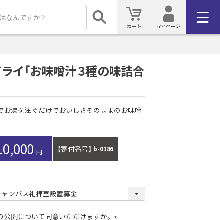
カート
マイページ
ドライ「お味噌汁３種の味詰合
でお湯を注ぐだけでおいしさそのままのお味噌
10,000
【寄付番号】
b-0186
）の公開について同意いただけますか。