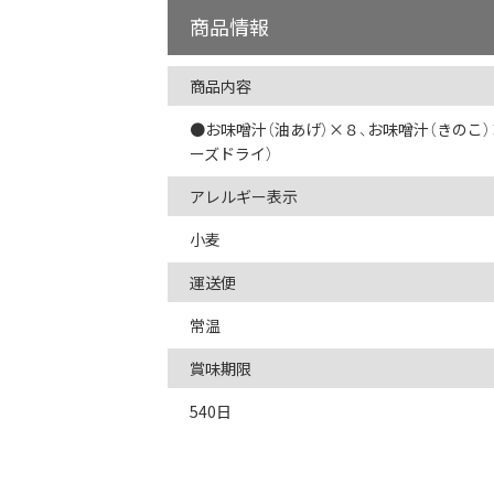
商品情報
商品内容
●お味噌汁（油あげ）×８、お味噌汁（きのこ）
ーズドライ）
アレルギー表示
小麦
運送便
常温
賞味期限
540日