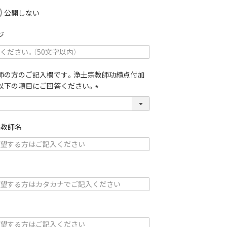
(
公開しない
必
須
ジ
)
師の方のご記入欄です。浄土宗教師功績点付加
以下の項目にご回答ください。
(
必
須
象教師名
)
ナ