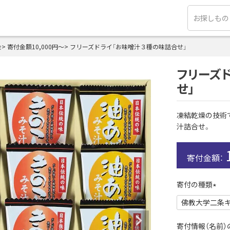
金
寄付金額10,000円～
フリーズドライ「お味噌汁３種の味詰合せ」
フリーズ
せ」
凍結乾燥の技術
汁詰合せ。
寄付の種類
(
必
須
寄付情報（名前