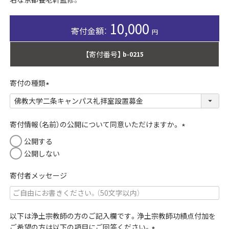
10,000
【寄付番号】
b-0215
寄付の種類
(
必
須
寄付情報（名前）の公開について同意いただけますか。
)
(
公開する
必
公開しない
須
)
寄付者メッセージ
以下は浄土宗教師の方のご記入欄です。浄土宗教師功績点付加を
ご希望の方は以下の項目にご回答ください。