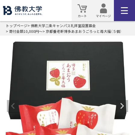
カート
マイページ
トップページ
佛教大学二条キャンパス礼拝室設置募金
寄付金額10,000円～
京都養老軒博多あまおうごろっと苺大福（５個）