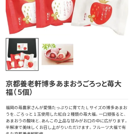
京都養老軒博多あまおうごろっと苺大
福（５個）
福岡の苺農家さんが愛情たっぷりに育てたＬサイズの博多あまお
うを、ごろっと１玉使用した紅白２種類の苺大福。一口頬張ると、
あまおうの酸味と、あんこの上品な甘みがお口の中に広がります。
半解凍で美味しくお召し上がりいただけます。フルーツ大福で有
名な京都養老軒監修。