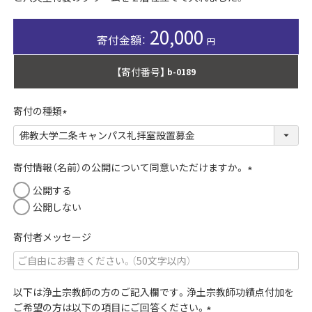
20,000
【寄付番号】
b-0189
寄付の種類
(
必
須
寄付情報（名前）の公開について同意いただけますか。
)
(
公開する
必
公開しない
須
)
寄付者メッセージ
以下は浄土宗教師の方のご記入欄です。浄土宗教師功績点付加を
ご希望の方は以下の項目にご回答ください。