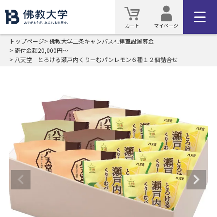
カート
マイページ
トップページ
佛教大学二条キャンパス礼拝室設置募金
寄付金額20,000円～
八天堂 とろける瀬戸内くりーむパンレモン６種１２個詰合せ