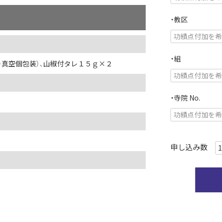
・教区
・組
・真空個包装）、山椒付タレ１５ｇ×２
・寺院 No.