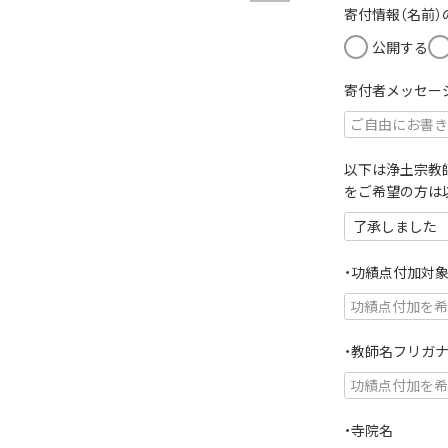
須
寄付情報（名前
)
公開する
寄付者メッセー
以下は浄土宗教
をご希望の方は
・功績点付加対
・教師名フリガ
・寺院名