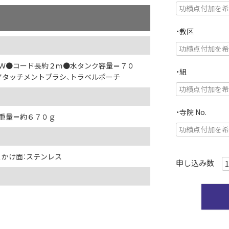
・教区
０Ｗ●コード長約２ｍ●水タンク容量＝７０
・組
アタッチメントブラシ、トラベルポーチ
・寺院 No.
重量＝約６７０ｇ
、かけ面：ステンレス