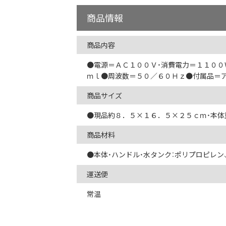
商品情報
商品内容
●電源＝ＡＣ１００Ｖ・消費電力＝１１０
ｍｌ●周波数＝５０／６０Ｈｚ●付属品＝
商品サイズ
●現品約８．５×１６．５×２５ｃｍ・本体
商品材料
●本体・ハンドル・水タンク：ポリプロピレン
運送便
常温