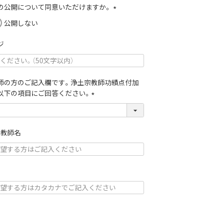
）の公開について同意いただけますか。
(
公開しない
必
須
ジ
)
師の方のご記入欄です。浄土宗教師功績点付加
以下の項目にご回答ください。
(
必
須
象教師名
)
ナ