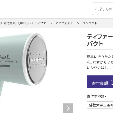
金
寄付金額30,000円～
ティファール アクセススチーム コンパクト
ティファ
パクト
簡単に折りたた
利。わずか６７
にシワのばしし
寄付の種類
(
必