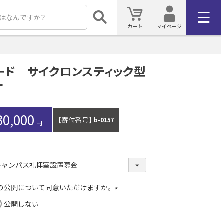
カート
マイページ
ード サイクロンスティック型
ー
30,000
【寄付番号】
b-0157
）の公開について同意いただけますか。
(
公開しない
必