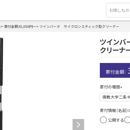
金
寄付金額30,000円～
ツインバード サイクロンスティック型クリーナー
ツインバ
クリーナ
寄付の種類
(
必
須
寄付情報（名前
)
公開する