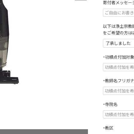
寄付者メッセー
以下は浄土宗教
をご希望の方は
・功績点付加対
・教師名フリガ
・寺院名
・教区