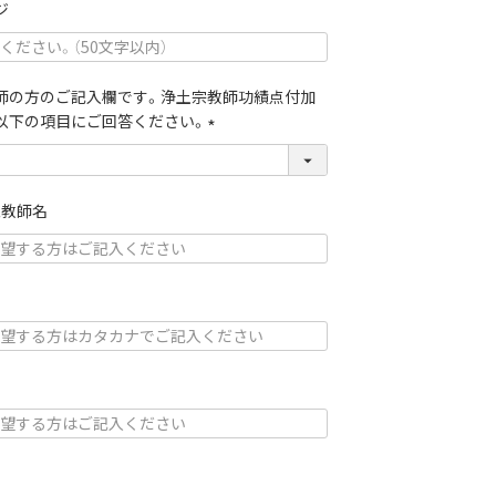
須
ジ
)
師の方のご記入欄です。浄土宗教師功績点付加
以下の項目にご回答ください。
(
必
須
象教師名
)
ナ