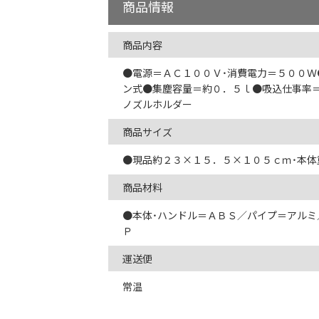
商品情報
商品内容
●電源＝ＡＣ１００Ｖ・消費電力＝５００
ン式●集塵容量＝約０．５ｌ●吸込仕事率
ノズルホルダー
商品サイズ
●現品約２３×１５．５×１０５ｃｍ・本体
商品材料
●本体・ハンドル＝ＡＢＳ／パイプ＝アルミ
Ｐ
運送便
常温