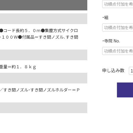
・組
Ｗ●コード長約５．０ｍ●集塵方式サイクロ
＝１００Ｗ●付属品＝すき間ノズル、すき間
・寺院 No.
重量＝約１．８ｋｇ
／すき間ノズル・すき間ノズルホルダー＝Ｐ