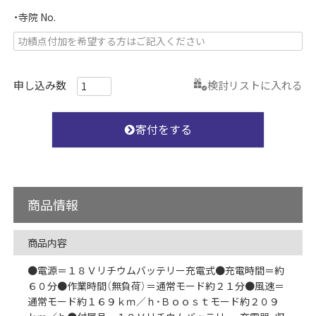
・寺院 No.
検討リストに入れる
寄付をする
商品情報
商品内容
●電源＝１８Ｖリチウムバッテリー充電式●充電時間＝約
６０分●作業時間（無負荷）＝通常モード約２１分●風速＝
通常モード約１６９ｋｍ／ｈ・Ｂｏｏｓｔモード約２０９