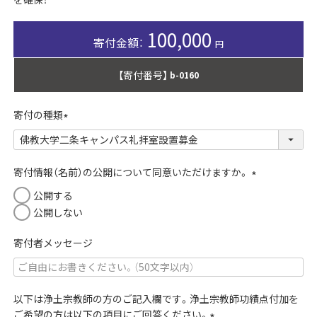
100,000
【寄付番号】
b-0160
寄付の種類
(
必
須
寄付情報（名前）の公開について同意いただけますか。
)
(
公開する
必
公開しない
須
)
寄付者メッセージ
以下は浄土宗教師の方のご記入欄です。浄土宗教師功績点付加を
ご希望の方は以下の項目にご回答ください。