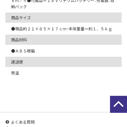
ｋｍ／ｈ●付属品＝１８Ｖリチウムバッテリー、充電器、収
納バック
商品サイズ
●現品約２１×８５×１７ｃｍ・本体重量＝約１．５ｋｇ
商品材料
●ＡＢＳ樹脂
運送便
常温
よくある質問