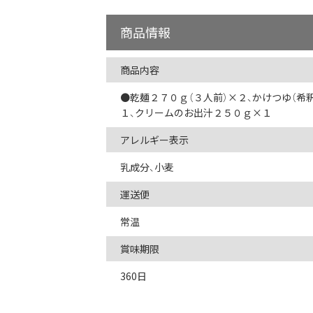
商品情報
商品内容
●乾麺２７０ｇ（３人前）×２、かけつゆ（希
１、クリームのお出汁２５０ｇ×１
アレルギー表示
乳成分、小麦
運送便
常温
賞味期限
360日