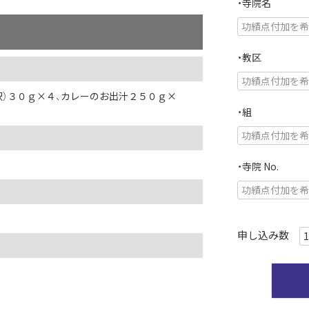
・寺院名
・教区
釈）３０ｇ×４、カレーのお出汁２５０ｇ×
・組
・寺院 No.