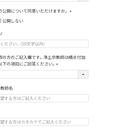
）の公開について同意いただけますか。
(
公開しない
必
須
ジ
)
師の方のご記入欄です。浄土宗教師功績点付加
以下の項目にご回答ください。
(
必
須
象教師名
)
ナ