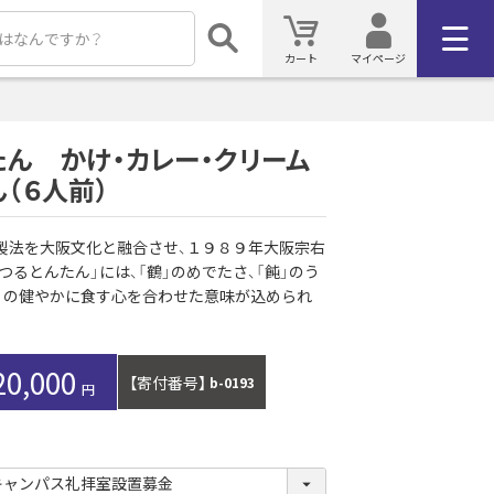
カート
マイページ
たん かけ・カレー・クリーム
（６人前）
製法を大阪文化と融合させ、１９８９年大阪宗右
つるとんたん」には、「鶴」のめでたさ、「飩」のう
啖」の健やかに食す心を合わせた意味が込められ
20,000
【寄付番号】
b-0193