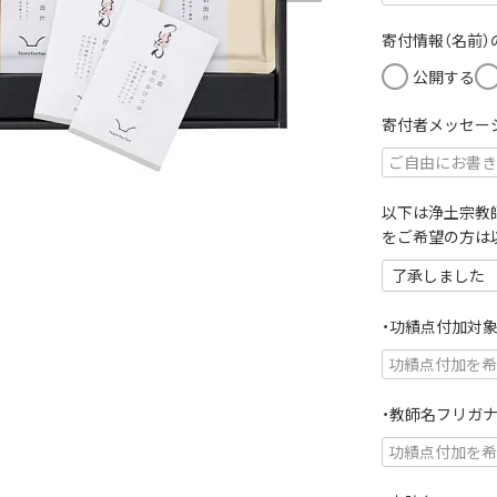
必
須
寄付情報（名前
)
公開する
寄付者メッセー
以下は浄土宗教
をご希望の方は
・功績点付加対
・教師名フリガ