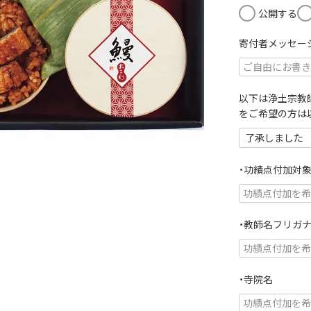
)
公開する
寄付者メッセー
以下は浄土宗教
をご希望の方は
・功績点付加対
・教師名フリガ
・寺院名