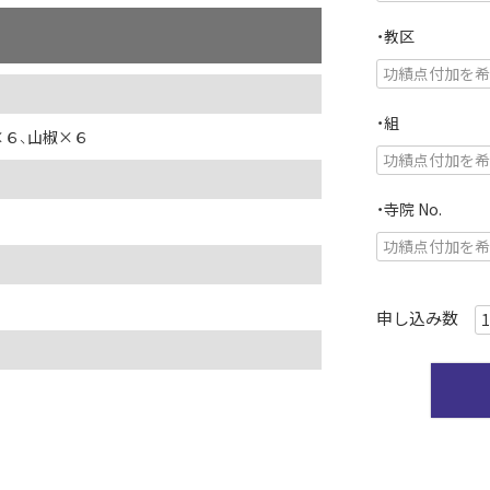
・教区
・組
×６、山椒×６
・寺院 No.