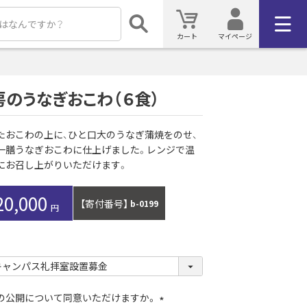
カート
マイページ
房のうなぎおこわ（６食）
たおこわの上に、ひと口大のうなぎ蒲焼をのせ、
一膳うなぎおこわに仕上げました。レンジで温
にお召し上がりいただけます。
20,000
【寄付番号】
b-0199
）の公開について同意いただけますか。