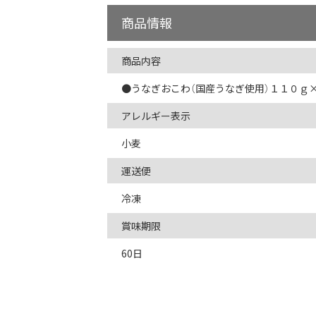
商品情報
商品内容
●うなぎおこわ（国産うなぎ使用）１１０ｇ
アレルギー表示
小麦
運送便
冷凍
賞味期限
60日