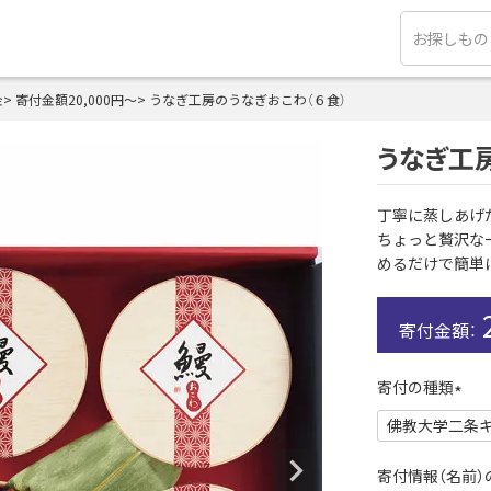
金
寄付金額20,000円～
うなぎ工房のうなぎおこわ（６食）
うなぎ工
丁寧に蒸しあげ
ちょっと贅沢な
めるだけで簡単
寄付の種類
(
必
須
寄付情報（名前