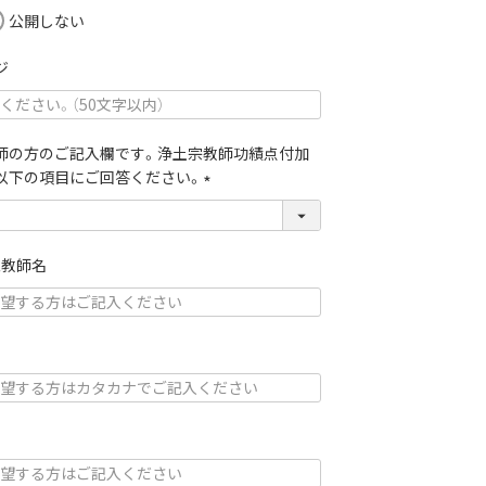
(
公開しない
必
須
ジ
)
師の方のご記入欄です。浄土宗教師功績点付加
以下の項目にご回答ください。
(
必
須
象教師名
)
ナ