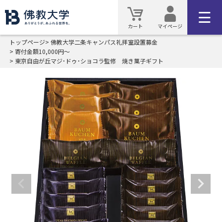
カート
マイページ
トップページ
佛教大学二条キャンパス礼拝室設置募金
寄付金額10,000円～
東京自由が丘マジ・ドゥ・ショコラ監修 焼き菓子ギフト