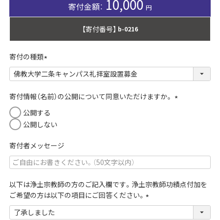
10,000
【寄付番号】
b-0216
寄付の種類
(
必
須
寄付情報（名前）の公開について同意いただけますか。
)
(
公開する
必
公開しない
須
)
寄付者メッセージ
以下は浄土宗教師の方のご記入欄です。浄土宗教師功績点付加を
ご希望の方は以下の項目にご回答ください。
(
必