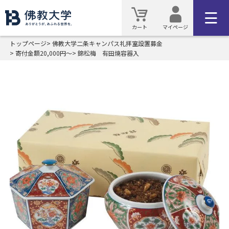
カート
マイページ
トップページ
佛教大学二条キャンパス礼拝室設置募金
寄付金額20,000円～
錦松梅 有田焼容器入