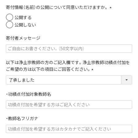
須
寄付情報（名前）の公開について同意いただけますか。
)
(
公開する
必
公開しない
須
)
寄付者メッセージ
以下は浄土宗教師の方のご記入欄です。浄土宗教師功績点付加を
ご希望の方は以下の項目にご回答ください。
(
必
須
・功績点付加対象教師名
)
・教師名フリガナ